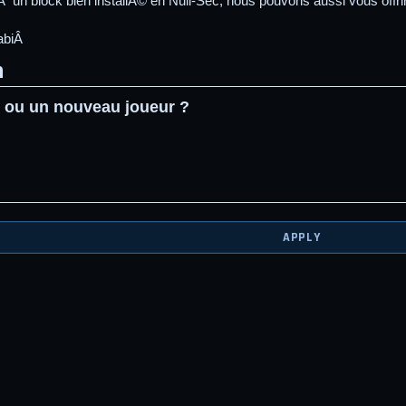
Ã un block bien installÃ© en Null-Sec, nous pouvons aussi vous off
RabiÂ
m
 ou un nouveau joueur ?
APPLY