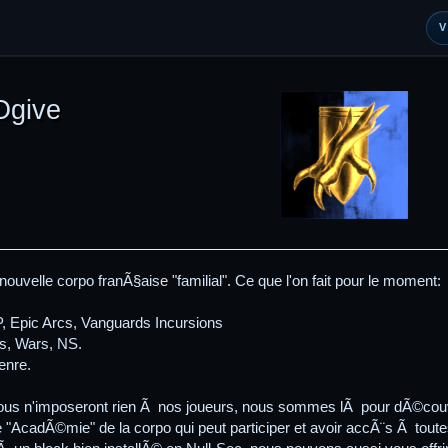
Ogive
nouvelle corpo franÃ§aise "familial". Ce que l'on fait pour le moment:
, Epic Arcs, Vanguards Incursions
es, Wars, NS.
enre.
nous n'imposeront rien Ã nos joueurs, nous sommes lÃ pour dÃ©couvr
 "AcadÃ©mie" de la corpo qui peut participer et avoir accÃ¨s Ã toute