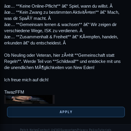
âœ… **Keine Online-Pflicht** â€“ Spiel, wann du willst. Â
âœ… **Kein Zwang zu bestimmten AktivitÃ¤ten** â€“ Mach,
was dir SpaÃŸ macht. Â
âœ… **Gemeinsam lernen & wachsen** â€“ Wir zeigen dir
verschiedene Wege, ISK zu verdienen. Â
âœ… **Zusammenhalt & Freiheit** â€“ KÃ¤mpfen, handeln,
erkunden â€“ du entscheidest. Â
Ob Neuling oder Veteran, hier zÃ¤hlt **Gemeinschaft statt
Regeln**. Werde Teil von **Schildwall** und entdecke mit uns
die unendlichen MÃ¶glichkeiten von New Eden!
Ich freue mich auf dich!
TiwazFFM
APPLY
Patch Notes
Contact Us
FAQ
Supporters
Privacy Policy
Tutorials