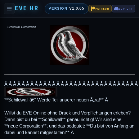
EVE HR
V1.0.65
VERSION
PATREON
SUPPORT
Schildwall Corporation
Â Â Â Â Â Â Â Â Â Â Â Â Â Â Â Â Â Â Â Â Â Â Â Â Â Â Â Â Â Â Â
**Schildwall â€“ Werde Teil unserer neuen Ã„ra!** Â
Willst du EVE Online ohne Druck und Verpflichtungen erleben?
Dann bist du bei **Schildwall** genau richtig! Wir sind eine
**neue Corporation**, und das bedeutet: **Du bist von Anfang an
dabei und kannst mitgestalten!** Â